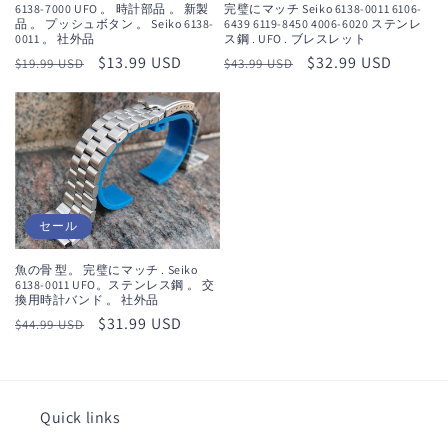
6138-7000 UFO 。 時計部品 。 新製
完璧にマッチ Seiko 6138-0011 6106-
品 。 プッシュボタン 。 Seiko 6138-
6439 6119-8450 4006-6020 ステンレ
0011 。 社外品
ス鋼 . UFO . ブレスレット
通
セ
$13.99 USD
通
セ
$32.99 USD
$19.99 USD
$43.99 USD
常
ー
常
ー
価
ル
価
ル
格
価
格
価
格
格
セール
魚の骨 型。 完璧にマッチ . Seiko
6138-0011 UFO。ステンレス鋼 。 交
換用時計バンド 。 社外品
通
セ
$31.99 USD
$44.99 USD
常
ー
価
ル
格
価
Quick links
格