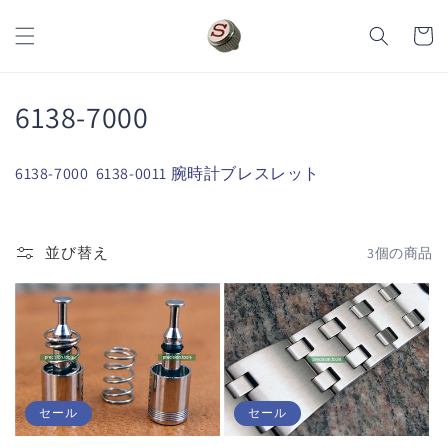
コンテ
カ
ンツに
ー
進む
ト
コ
6138-7000
レ
6138-7000 6138-0011 腕時計ブレスレット
ク
シ
並び替え
3個の商品
ョ
ン
:
セール
セール