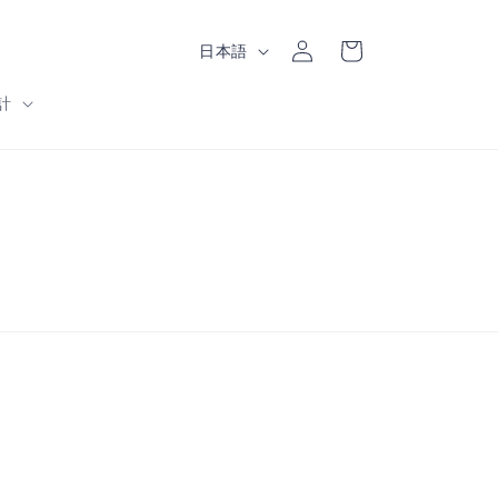
ロ
カ
グ
言
ー
日本語
イ
語
ト
ン
計