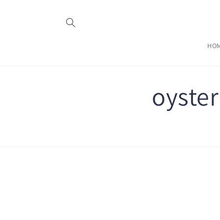
コンテ
ンツに
進む
HO
oyster